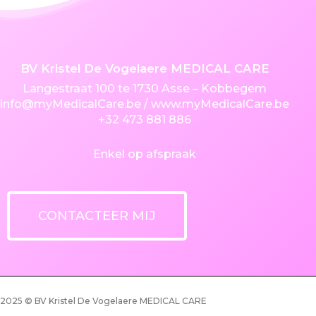
BV Kristel De Vogelaere MEDICAL CARE
Langestraat 100 te 1730 Asse – Kobbegem
info@myMedicalCare.be
/ www.myMedicalCare.be
+32 473 881 886
Enkel op afspraak
CONTACTEER MIJ
phone
email
2025 © BV Kristel De Vogelaere MEDICAL CARE