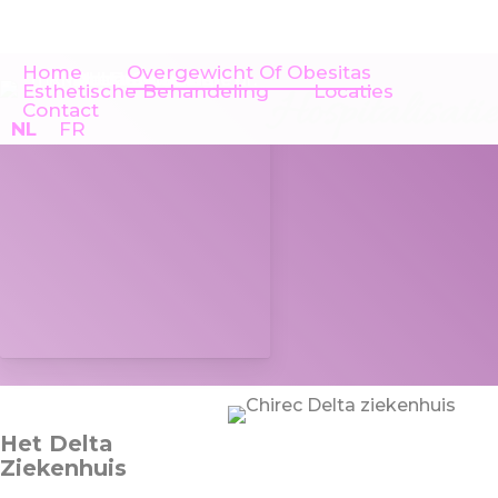
Skip
to
main
Home
Overgewicht Of Obesitas
content
Esthetische Behandeling
Locaties
Hospitalisatie
Contact
Phone
Email
NL
FR
Het Delta
Ziekenhuis