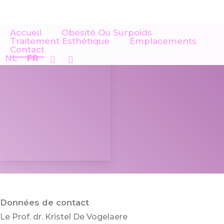
Skip
to
main
Accueil
Obésité Ou Surpoids
content
Traitement Esthétique
Emplacements
Contact
Contact
Phone
Email
NL
FR
Données de contact
Le Prof. dr. Kristel De Vogelaere