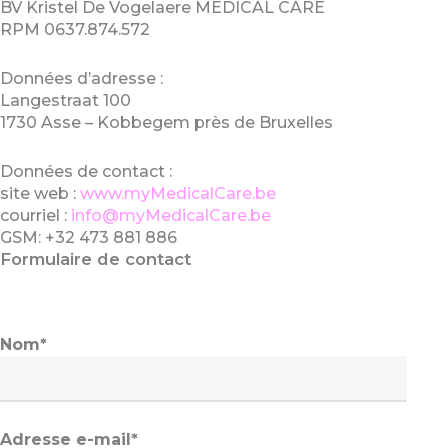
BV Kristel De Vogelaere MEDICAL CARE
RPM 0637.874.572
Données d’adresse :
Langestraat 100
1730 Asse – Kobbegem près de Bruxelles
Données de contact :
site web :
www.myMedicalCare.be
courriel :
info@myMedicalCare.be
GSM: +32 473 881 886
Formulaire de contact
Nom*
Adresse e-mail*